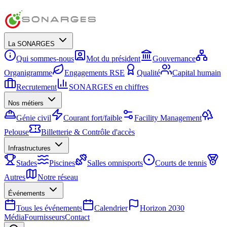
La SONARGES
Qui sommes-nous
Mot du président
Gouvernance
Organigramme
Engagements RSE
Qualité
Capital humain
Recrutement
SONARGES en chiffres
Nos métiers
Génie civil
Courant fort/faible
Facility Management
Pelouse
Billetterie & Contrôle d'accès
Infrastructures
Stades
Piscines
Salles omnisports
Courts de tennis
Autres
Notre réseau
Événements
Tous les événements
Calendrier
Horizon 2030
Média
Fournisseurs
Contact