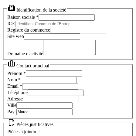
Identification de la société
Raison sociale
*
ICE
Registre du commerce
Site web
Domaine d'activité
Contact principal
Prénom
*
Nom
*
Email
*
Téléphone
Adresse
Ville
Pays
Pièces justificatives
Pièces à joindre :