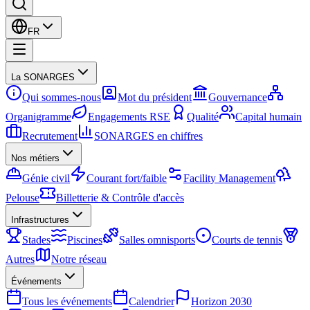
FR
La SONARGES
Qui sommes-nous
Mot du président
Gouvernance
Organigramme
Engagements RSE
Qualité
Capital humain
Recrutement
SONARGES en chiffres
Nos métiers
Génie civil
Courant fort/faible
Facility Management
Pelouse
Billetterie & Contrôle d'accès
Infrastructures
Stades
Piscines
Salles omnisports
Courts de tennis
Autres
Notre réseau
Événements
Tous les événements
Calendrier
Horizon 2030