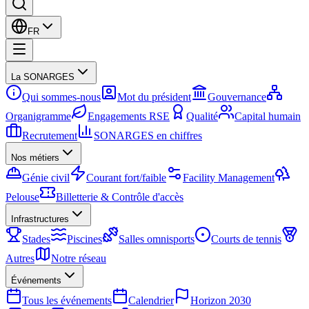
FR
La SONARGES
Qui sommes-nous
Mot du président
Gouvernance
Organigramme
Engagements RSE
Qualité
Capital humain
Recrutement
SONARGES en chiffres
Nos métiers
Génie civil
Courant fort/faible
Facility Management
Pelouse
Billetterie & Contrôle d'accès
Infrastructures
Stades
Piscines
Salles omnisports
Courts de tennis
Autres
Notre réseau
Événements
Tous les événements
Calendrier
Horizon 2030