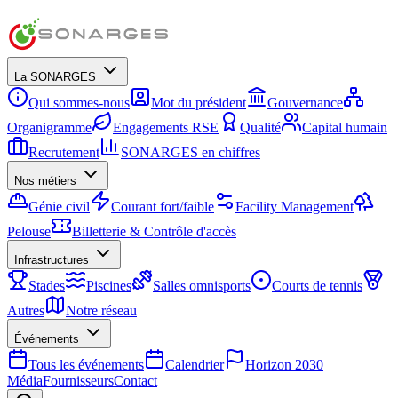
La SONARGES
Qui sommes-nous
Mot du président
Gouvernance
Organigramme
Engagements RSE
Qualité
Capital humain
Recrutement
SONARGES en chiffres
Nos métiers
Génie civil
Courant fort/faible
Facility Management
Pelouse
Billetterie & Contrôle d'accès
Infrastructures
Stades
Piscines
Salles omnisports
Courts de tennis
Autres
Notre réseau
Événements
Tous les événements
Calendrier
Horizon 2030
Média
Fournisseurs
Contact