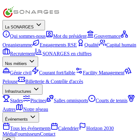
La SONARGES
Qui sommes-nous
Mot du président
Gouvernance
Organigramme
Engagements RSE
Qualité
Capital humain
Recrutement
SONARGES en chiffres
Nos métiers
Génie civil
Courant fort/faible
Facility Management
Pelouse
Billetterie & Contrôle d'accès
Infrastructures
Stades
Piscines
Salles omnisports
Courts de tennis
Autres
Notre réseau
Événements
Tous les événements
Calendrier
Horizon 2030
Média
Fournisseurs
Contact