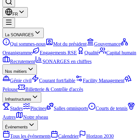
FR
La SONARGES
Qui sommes-nous
Mot du président
Gouvernance
Organigramme
Engagements RSE
Qualité
Capital humain
Recrutement
SONARGES en chiffres
Nos métiers
Génie civil
Courant fort/faible
Facility Management
Pelouse
Billetterie & Contrôle d'accès
Infrastructures
Stades
Piscines
Salles omnisports
Courts de tennis
Autres
Notre réseau
Événements
Tous les événements
Calendrier
Horizon 2030