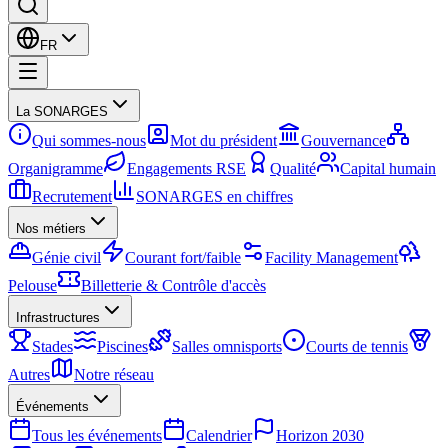
FR
La SONARGES
Qui sommes-nous
Mot du président
Gouvernance
Organigramme
Engagements RSE
Qualité
Capital humain
Recrutement
SONARGES en chiffres
Nos métiers
Génie civil
Courant fort/faible
Facility Management
Pelouse
Billetterie & Contrôle d'accès
Infrastructures
Stades
Piscines
Salles omnisports
Courts de tennis
Autres
Notre réseau
Événements
Tous les événements
Calendrier
Horizon 2030