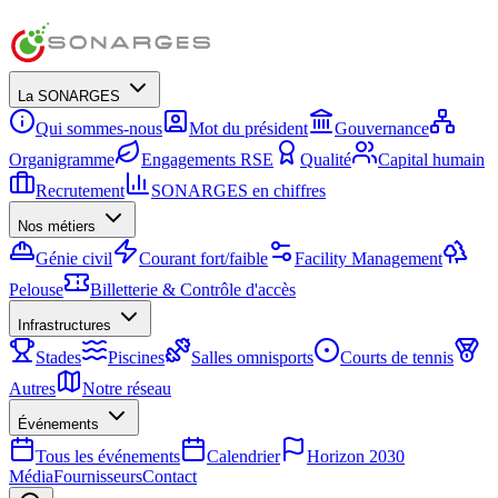
La SONARGES
Qui sommes-nous
Mot du président
Gouvernance
Organigramme
Engagements RSE
Qualité
Capital humain
Recrutement
SONARGES en chiffres
Nos métiers
Génie civil
Courant fort/faible
Facility Management
Pelouse
Billetterie & Contrôle d'accès
Infrastructures
Stades
Piscines
Salles omnisports
Courts de tennis
Autres
Notre réseau
Événements
Tous les événements
Calendrier
Horizon 2030
Média
Fournisseurs
Contact