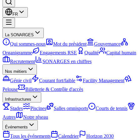
FR
La SONARGES
Qui sommes-nous
Mot du président
Gouvernance
Organigramme
Engagements RSE
Qualité
Capital humain
Recrutement
SONARGES en chiffres
Nos métiers
Génie civil
Courant fort/faible
Facility Management
Pelouse
Billetterie & Contrôle d'accès
Infrastructures
Stades
Piscines
Salles omnisports
Courts de tennis
Autres
Notre réseau
Événements
Tous les événements
Calendrier
Horizon 2030