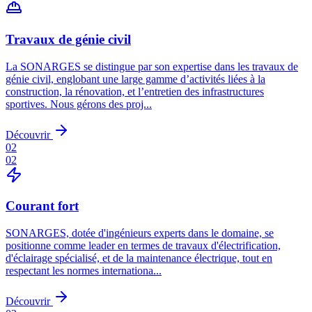
Travaux de génie civil
La SONARGES se distingue par son expertise dans les travaux de
génie civil, englobant une large gamme d’activités liées à la
construction, la rénovation, et l’entretien des infrastructures
sportives. Nous gérons des proj...
Découvrir
02
02
Courant fort
SONARGES, dotée d'ingénieurs experts dans le domaine, se
positionne comme leader en termes de travaux d'électrification,
d'éclairage spécialisé, et de la maintenance électrique, tout en
respectant les normes internationa...
Découvrir