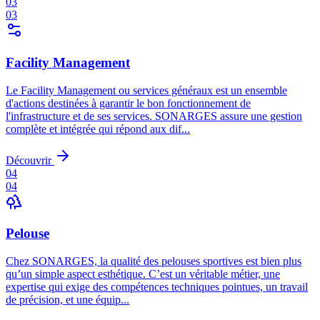
03
03
Facility Management
Le Facility Management ou services généraux est un ensemble
d'actions destinées à garantir le bon fonctionnement de
l'infrastructure et de ses services. SONARGES assure une gestion
complète et intégrée qui répond aux dif...
Découvrir
04
04
Pelouse
Chez SONARGES, la qualité des pelouses sportives est bien plus
qu’un simple aspect esthétique. C’est un véritable métier, une
expertise qui exige des compétences techniques pointues, un travail
de précision, et une équip...