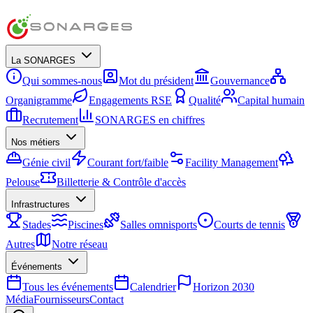
La SONARGES
Qui sommes-nous
Mot du président
Gouvernance
Organigramme
Engagements RSE
Qualité
Capital humain
Recrutement
SONARGES en chiffres
Nos métiers
Génie civil
Courant fort/faible
Facility Management
Pelouse
Billetterie & Contrôle d'accès
Infrastructures
Stades
Piscines
Salles omnisports
Courts de tennis
Autres
Notre réseau
Événements
Tous les événements
Calendrier
Horizon 2030
Média
Fournisseurs
Contact