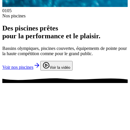
01
05
0
Nos piscines
N
Des piscines prêtes
pour la performance et le plaisir.
Bassins olympiques, piscines couvertes, équipements de pointe pour
L
la haute compétition comme pour le grand public.
a
Voir nos piscines
D
Voir la vidéo
Année de création